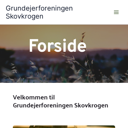
Gå
Grundejerforeningen
til
Skovkrogen
indholdet
Forside
Velkommen til 
Grundejerforeningen Skovkrogen